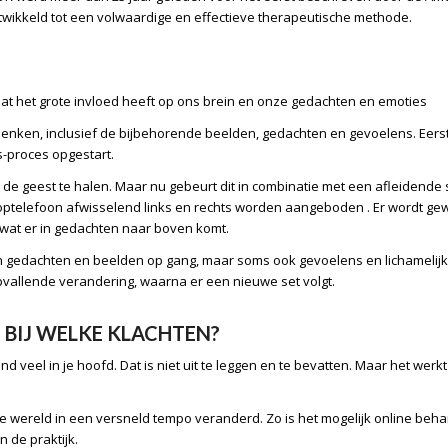
wikkeld tot een volwaardige en effectieve therapeutische methode.
 dat het grote invloed heeft op ons brein en onze
gedachten en emoties
denken, inclusief de bijbehorende beelden, gedachten en gevoelens. Eers
-proces opgestart.
e geest te halen. Maar nu gebeurt dit in combinatie met een afleidende st
telefoon afwisselend links en rechts worden aangeboden . Er wordt gewerkt
 wat er in gedachten naar boven komt.
edachten en beelden op gang, maar soms ook gevoelens en lichamelijke s
pvallende verandering, waarna er een nieuwe set volgt.
N BIJ WELKE KLACHTEN
?
 veel in je hoofd. Dat is niet uit te leggen en te bevatten. Maar het werkt 
de wereld in een versneld tempo veranderd. Zo is het mogelijk online beha
n de praktijk.