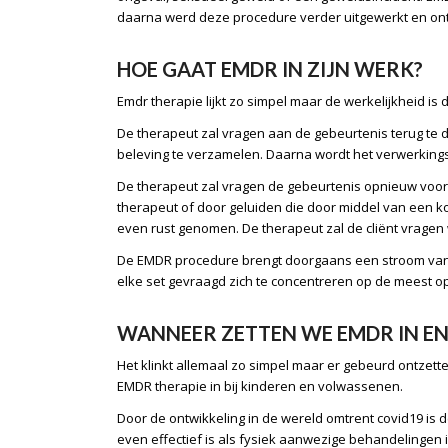
daarna werd deze procedure verder uitgewerkt en ont
HOE GAAT EMDR IN ZIJN WERK?
Emdr therapie lijkt zo simpel maar de werkelijkheid is
De therapeut zal vragen aan de gebeurtenis terug te 
beleving te verzamelen. Daarna wordt het verwerkings
De therapeut zal vragen de gebeurtenis opnieuw voor d
therapeut of door geluiden die door middel van een kop
even rust genomen. De therapeut zal de cliënt vragen
De EMDR procedure brengt doorgaans een stroom van g
elke set gevraagd zich te concentreren op de meest o
WANNEER ZETTEN WE
EMDR IN E
Het klinkt allemaal zo simpel maar er gebeurd ontzettend
EMDR therapie in bij
kinderen
en volwassenen.
Door de ontwikkeling in de wereld omtrent covid19 is 
even effectief is als fysiek aanwezige behandelingen i