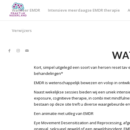
Wanneer EMDR
Intensieve meerdaagse EMDR therapie
A
Verwijzers
WA
Kort, simpel uitgelegd een soort van hersen reset tav
behandelingen*
EMDR is wetenschappelijk bewezen en volop in ontwik
Naast wekelijkse sessies bieden wij een uniek intensie
exposure, cognitieve therapie, in combi met mindful
bestaan op deze site treft u diverse
waargebeurde
er
Een animatie met uitleg van EMDR
Eye Movement Desensitization and Reprocessing, afgek
ongeval, seksueel geweld of een geweldsincident. EM