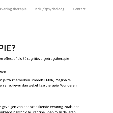
rvaring therapie
Bedrijfspsycholoog
Contact
IE?
n effectief als 50 cognitieve gedragstherapie
zien.
 aan je trauma werken. Middels EMDR, imaginaire
en effectiever dan wekelijkse therapie. Wonderen
de gevolgen van een schokkende ervaring, zoals een
rikaans psychologe Francine Shapiro. In de jaren