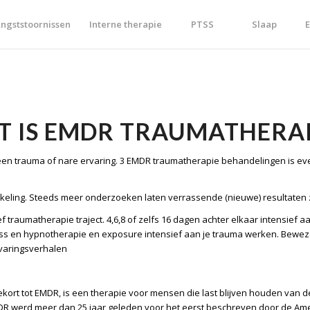
ngststoornissen
Interne therapie
PTSS
Slaap
E
T IS EMDR TRAUMATHERAP
 een trauma of nare ervaring. 3 EMDR traumatherapie behandelingen is eve
keling. Steeds meer onderzoeken laten verrassende (nieuwe) resultaten 
f traumatherapie traject. 4,6,8 of zelfs 16 dagen achter elkaar intensief
ness en hypnotherapie en exposure intensief aan je trauma werken. Bewez
varingsverhalen
ort tot EMDR, is een therapie voor mensen die last blijven houden van 
DR werd meer dan 25 jaar geleden voor het eerst beschreven door de Ame