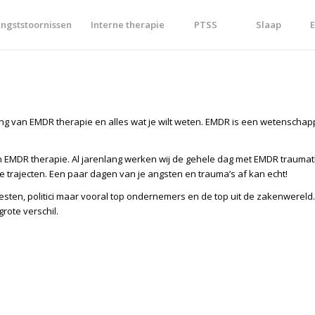
ngststoornissen
Interne therapie
PTSS
Slaap
E
king van EMDR therapie en alles wat je wilt weten. EMDR is een wetenscha
an EMDR therapie. Al jarenlang werken wij de gehele dag met EMDR trauma
e trajecten. Een paar dagen van je angsten en trauma’s af kan echt!
esten, politici maar vooral top ondernemers en de top uit de zakenwereld. 
rote verschil.