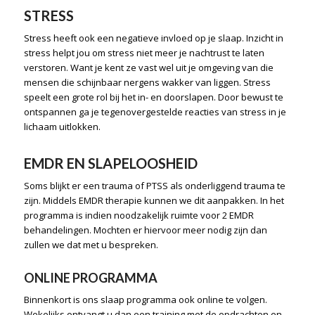
STRESS
Stress heeft ook een negatieve invloed op je slaap. Inzicht in
stress helpt jou om stress niet meer je nachtrust te laten
verstoren. Want je kent ze vast wel uit je omgeving van die
mensen die schijnbaar nergens wakker van liggen. Stress
speelt een grote rol bij het in- en doorslapen. Door bewust te
ontspannen ga je tegenovergestelde reacties van stress in je
lichaam uitlokken.
EMDR EN SLAPELOOSHEID
Soms blijkt er een trauma of
PTSS
als onderliggend trauma te
zijn. Middels EMDR therapie kunnen we dit aanpakken. In het
programma is indien noodzakelijk ruimte voor 2 EMDR
behandelingen. Mochten er hiervoor meer nodig zijn dan
zullen we dat met u bespreken.
ONLINE PROGRAMMA
Binnenkort is ons slaap programma ook online te volgen.
Wekelijks ontvangt u dan een training met de opdrachten en