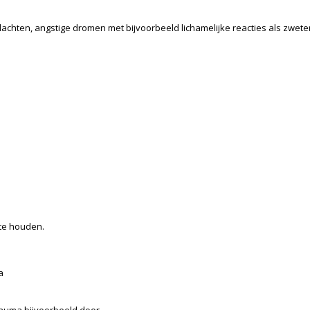
hten, angstige dromen met bijvoorbeeld lichamelijke reacties als zweten, s
te houden.
a