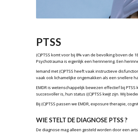
PTSS
(C)PTSS komt voor bij 8% van de bevolking boven de 18
Psychotrauma is eigenlijk een herinnering. Een herinn
Iemand met (C)PTSS heeft vaak instructieve disfunction
vaak ook lichamelijke ongemakken als een snellere har
EMDR
is wetenschappelijk bewezen effectief bij PTSS k
succesvoller is, hun status ((C)PTSS kwijt zijn. Wij bied
Bij (C)PTSS passen we EMDR, exposure therapie, cognit
WIE STELT DE DIAGNOSE PTSS ?
De diagnose mag alleen gesteld worden door een arts 