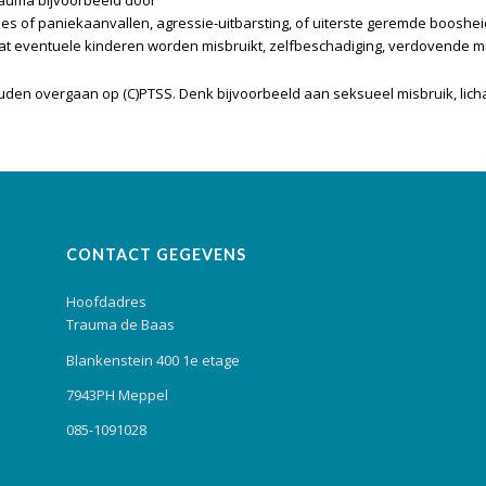
trauma bijvoorbeeld door
ies of paniekaanvallen, agressie-uitbarsting, of uiterste geremde boosh
t dat eventuele kinderen worden misbruikt, zelfbeschadiging, verdovende m
en overgaan op (C)PTSS. Denk bijvoorbeeld aan seksueel misbruik, licham
CONTACT GEGEVENS
Hoofdadres
Trauma de Baas
Blankenstein 400 1e etage
7943PH Meppel
085-1091028