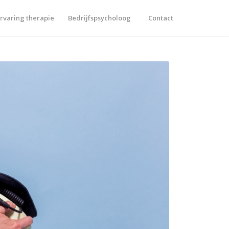
rvaring therapie
Bedrijfspsycholoog
Contact