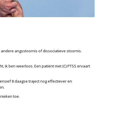
en andere
angsstoornis
of dissociatieve stoornis.
t, ik ben weerloos. Een patiënt met (C) PTSS ervaart
ensief 8 daagse traject nog effectiever en
en.
hnieken toe.