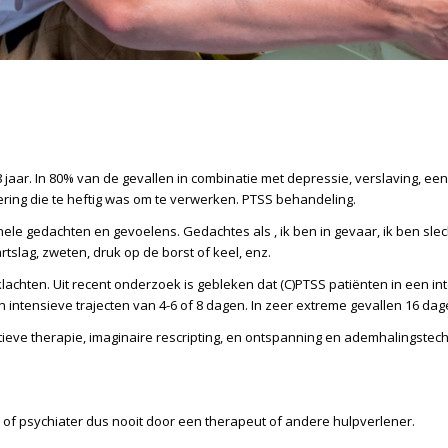
 jaar. In 80% van de gevallen in combinatie met depressie, verslaving, e
ering die te heftig was om te verwerken. PTSS behandeling.
ele gedachten en gevoelens. Gedachtes als , ik ben in gevaar, ik ben slech
tslag, zweten, druk op de borst of keel, enz.
lachten. Uit recent onderzoek is gebleken dat (C)PTSS patiënten in een int
en
intensieve trajecten
van 4-6 of 8 dagen. In zeer extreme gevallen 16 dag
ieve therapie, imaginaire rescripting, en ontspanning en ademhalingstec
of psychiater dus nooit door een therapeut of andere hulpverlener.