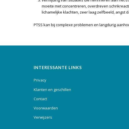
vermijding van situaties die herinneren aan het 
moeite met concentreren, overdreven schrikreact
lichamelijke klachten, zeer laag zelfbeeld, angs
PTSS kan bij complexe problemen en langdurig aanhoud
INTERESSANTE LINKS
Privacy
Klanten en geschillen
Contact
Voorwaarden
Verwijzers