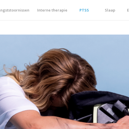
ngststoornissen
Interne therapie
PTSS
Slaap
E