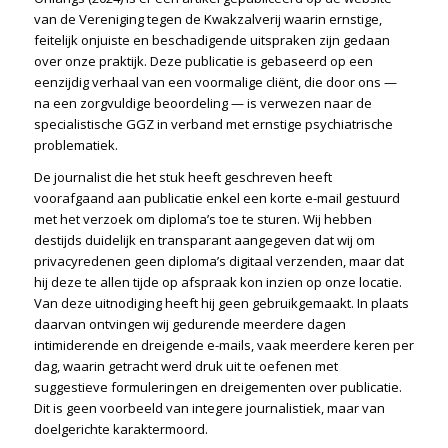
van de Vereniging tegen de Kwakzalverij waarin ernstige,
feitelijk onjuiste en beschadigende uitspraken zijn gedaan
over onze praktijk. Deze publicatie is gebaseerd op een
eenzijdig verhaal van een voormalige cliënt, die door ons —
na een zorgvuldige beoordeling — is verwezen naar de
specialistische GGZ in verband met ernstige psychiatrische
problematiek.
De journalist die het stuk heeft geschreven heeft
voorafgaand aan publicatie enkel een korte e-mail gestuurd
met het verzoek om diploma’s toe te sturen. Wij hebben
destijds duidelijk en transparant aangegeven dat wij om
privacyredenen geen diploma’s digitaal verzenden, maar dat
hij deze te allen tijde op afspraak kon inzien op onze locatie.
Van deze uitnodiging heeft hij geen gebruikgemaakt. In plaats
daarvan ontvingen wij gedurende meerdere dagen
intimiderende en dreigende e-mails, vaak meerdere keren per
dag, waarin getracht werd druk uit te oefenen met
suggestieve formuleringen en dreigementen over publicatie.
Dit is geen voorbeeld van integere journalistiek, maar van
doelgerichte karaktermoord.