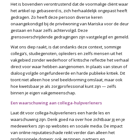
Het is bovendien verontrustend dat de voormalige cliënt waar
het artikel op gebaseerd is, zich herhaaldelijk ongepast heeft
gedragen. Zo heeft deze persoon diverse keren
onaangekondigd bij de privéwoning van Mariska voor de deur
gestaan en haar zelfs achtervolgd. Deze
grensoverschrijdende gedragingen zijn vastgelegd en gemeld.
Wat ons diep raakt, is dat ondanks deze context, sommige
collega’s, studiegenoten, opleiders en zelfs mensen uit het
vakgebied zonder wederhoor of kritische reflectie het verhaal
direct voor waar hebben aangenomen. In plaats van steun of
dialoog volgde ongefundeerde en harde publieke kritiek. Dit
toont niet alleen hoe snel beeldvorming omslaat, maar ook
hoe kwetsbaar je als zorgprofessional kunt zijn — zelfs
binnen je eigen vakgemeenschap.
Een waarschuwing aan collega-hulpverleners
Laat dit voor collega-hulpverleners een harde les en
waarschuwing zijn. Denk goed na over hoe zichtbaar jij en je
medewerkers zijn op websites en sociale media. De impact
van online reputatieschade reikt verder dan alleen het
professionele domein: ook gezinnen, partners en