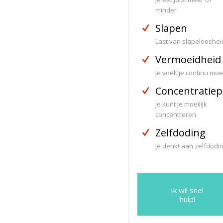
minder
Slapen
Last van slapelooshei
Vermoeidheid
Je voelt je continu mo
Concentratie
Je kunt je moeilijk
concentreren
Zelfdoding
Je denkt aan zelfdodi
Ik wil snel
hulp!