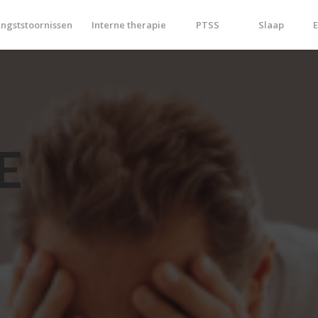
ngststoornissen
Interne therapie
PTSS
Slaap
E
E