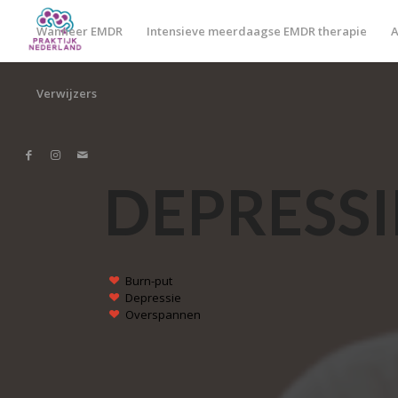
Wanneer EMDR
Intensieve meerdaagse EMDR therapie
A
Verwijzers
DEPRESSI
Burn-put
Depressie
Overspannen