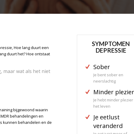
SYMPTOMEN
ressie, Hoe lang duurt een
DEPRESSIE
ang duurt het? Hoe ontstaat
Sober
, maar wat als het niet
Je bent sober en
neerslachtig
Minder plezie
Je hebt minder plezier 
het leven
raining bijgewoond waarin
Je eetlust
 EMDR behandelingen en
ies kunnen behandelen en de
veranderd
Je eet juist meer of