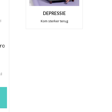
DEPRESSIE
d
Kom sterker terug
e
problemen
ng